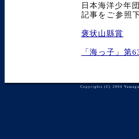
日本海洋少年
記事をご参照
褒状山縣賞
「海っ子」第63
Copyrights (C) 2004 Yamagat