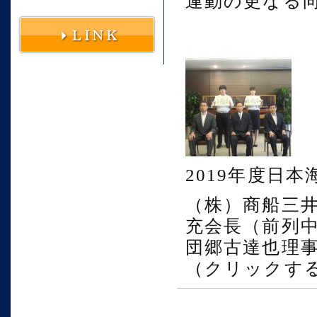
運動の更なる
2019年度日
（株）商船三
充会長（前列
団郷古達也理
（クリックす