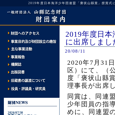
2019年度日本海洋少年団連盟「褒状山縣賞」授賞式に出席しまし
2019年度
に出席しまし
20/08/11
2020年7月
区）にて、（公
度「褒状山縣
理事長が出席
同賞は、同連
少年団員の指
めに、同連盟
2026/07/30