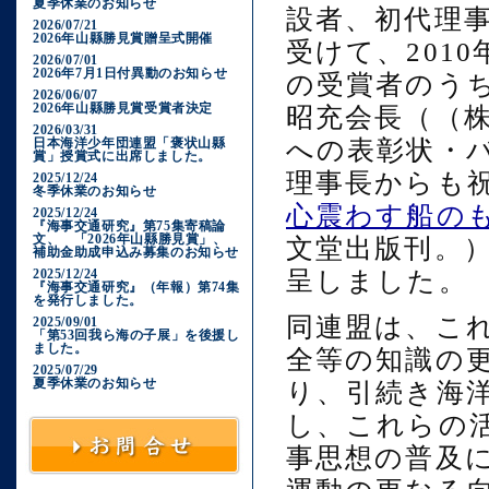
夏季休業のお知らせ
設者、初代理
2026/07/21
2026年山縣勝見賞贈呈式開催
受けて、201
2026/07/01
2026年7月1日付異動のお知らせ
の受賞者のう
2026/06/07
2026年山縣勝見賞受賞者決定
昭充会長（（
2026/03/31
日本海洋少年団連盟「褒状山縣
への表彰状・
賞」授賞式に出席しました。
理事長からも
2025/12/24
冬季休業のお知らせ
心震わす船の
2025/12/24
『海事交通研究』第75集寄稿論
文、 「2026年山縣勝見賞」、
文堂出版刊。
補助金助成申込み募集のお知らせ
2025/12/24
呈しました。
『海事交通研究』（年報）第74集
を発行しました。
同連盟は、こ
2025/09/01
「第53回我ら海の子展」を後援し
ました。
全等の知識の
2025/07/29
夏季休業のお知らせ
り、引続き海
し、これらの
事思想の普及