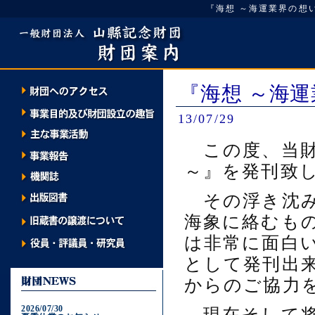
『海想 ～海運業界の想い出話集
『海想 ～海
13/07/29
この度、当財
～』を発刊致
その浮き沈み
海象に絡むも
は非常に面白
として発刊出
からのご協力
2026/07/30
現在そして将