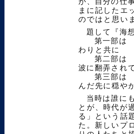
が、自分の仕
まに記したエ
のではと思い
題して『海想
第一部は 潮
わりと共に
第二部は 
波に翻弄され
第三部は 
んだ先に穏や
当時は誰にも
とが、時代が
る」という話
た。新しいプ