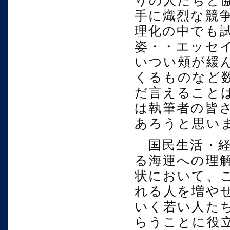
りの人たちと
手に熾烈な競
理化の中でも
姿・・エッセ
いつい頬が緩
くるものなど
だ言えること
は執筆者の皆
あろうと思い
国民生活・経
る海運への理
状において、
れる人を増や
いく若い人た
らうことに役