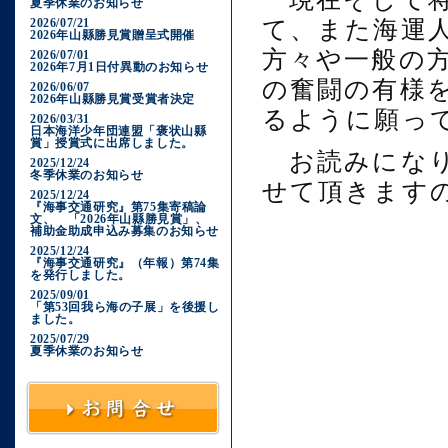
夏季休業のお知らせ
2026/07/21
て、また海運
2026年山縣勝見賞贈呈式開催
方々や一般の
2026/07/01
2026年7月1日付異動のお知らせ
の奮闘の有様
2026/06/07
2026年山縣勝見賞受賞者決定
るように願っ
2026/03/31
日本海洋少年団連盟「褒状山縣
賞」授賞式に出席しました。
お読みになり
2025/12/24
冬季休業のお知らせ
せて頂きます
2025/12/24
『海事交通研究』第75集寄稿論
文、 「2026年山縣勝見賞」、
補助金助成申込み募集のお知らせ
2025/12/24
『海事交通研究』（年報）第74集
を発行しました。
2025/09/01
「第53回我ら海の子展」を後援し
ました。
2025/07/29
夏季休業のお知らせ