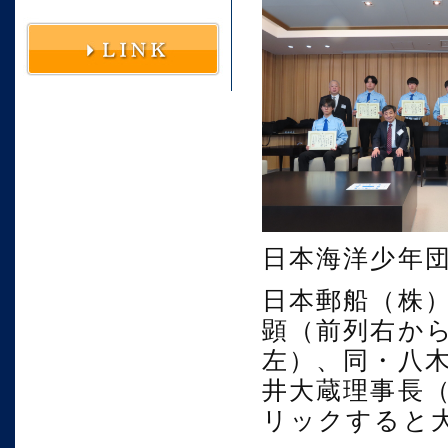
日本海洋少年
日本郵船（株
顕（前列右か
左）、同・八
井大蔵理事長
リックすると