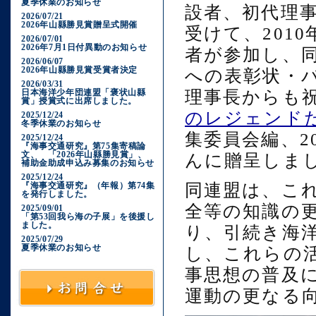
夏季休業のお知らせ
設者、初代理
2026/07/21
2026年山縣勝見賞贈呈式開催
受けて、201
2026/07/01
2026年7月1日付異動のお知らせ
者が参加し、
2026/06/07
2026年山縣勝見賞受賞者決定
への表彰状・
2026/03/31
日本海洋少年団連盟「褒状山縣
理事長からも
賞」授賞式に出席しました。
のレジェンド
2025/12/24
冬季休業のお知らせ
集委員会編、2
2025/12/24
『海事交通研究』第75集寄稿論
文、 「2026年山縣勝見賞」、
んに贈呈しま
補助金助成申込み募集のお知らせ
2025/12/24
『海事交通研究』（年報）第74集
同連盟は、こ
を発行しました。
全等の知識の
2025/09/01
「第53回我ら海の子展」を後援し
ました。
り、引続き海
2025/07/29
夏季休業のお知らせ
し、これらの
事思想の普及
運動の更なる