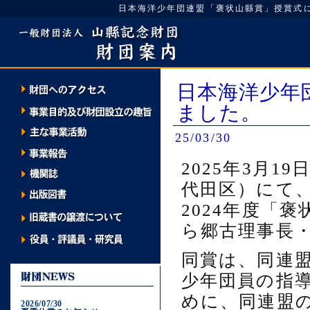
日本海洋少年団連盟「褒状山縣賞」授賞式に出席しまし
日本海洋少年
ました。
25/03/30
2025年3月
代田区）にて
2024年度「
ら郷古理事長
同賞は、同連
少年団員の指
めに、同連盟
2026/07/30